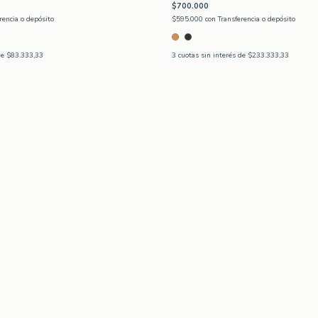
$700.000
rencia o depósito
$595.000
con
Transferencia o depósito
de
$83.333,33
3
cuotas sin interés de
$233.333,33