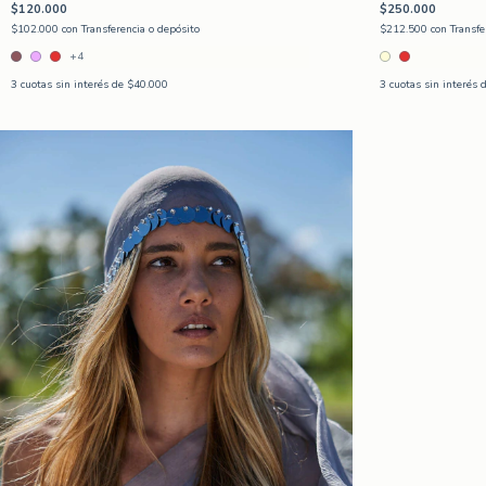
$120.000
$250.000
$102.000
con
Transferencia o depósito
$212.500
con
Transfe
+4
3
cuotas sin interés de
$40.000
3
cuotas sin interés 