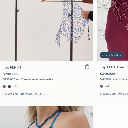
ENVÍO GRATIS
Top PERTH mix p
Top PERTH
$340.000
$280.000
$289.000
con
Transfe
$238.000
con
Transferencia o depósito
+4
+3
3
cuotas sin interés 
3
cuotas sin interés de
$93.333,33