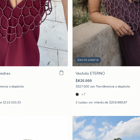
ENVÍO GRATIS
iedras
Vestido ETERNO
$620.000
rencia o depósito
$527.000
con
Transferencia o depósito
+7
de
$113.333,33
3
cuotas sin interés de
$206.666,67